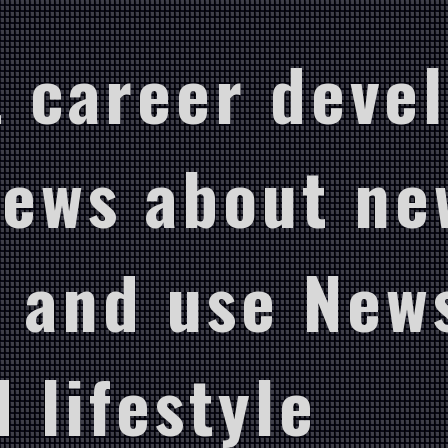
 career deve
News about ne
 and use New
 lifestyle