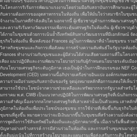
ตัวอย่างอื่นๆ ของแนวทางปฏิบัติในการพัฒนาเศรษฐกิจชุมชนที่ผู้เชี่ยวช
ในโครงการริเริ่มการพัฒนาแรงงานโดยร่วมมือกับสถาบันการศึกษาและผู้ให
กับความต้องการของอุตสาหกรรมในท้องถิ่น เพื่อให้มั่นใจว่าสมาชิกในชุม
จ้างงานในภาคที่กำลังเติบโต นอกจากนี้ ผู้เชี่ยวชาญด้านการพัฒนาเศรษฐกิ
และความริเริ่มทางวัฒนธรรมเพื่อกระตุ้นเศรษฐกิจในท้องถิ่น ผู้เชี่ยวชาญ
ได้ภายในชุมชนด้วยการเน้นย้ำถึงทรัพย์สินทางวัฒนธรรมที่มีเอกลักษณ์ จ
ธุรกิจในท้องถิ่น พื้นหลังของ Frances อยู่ในการพัฒนาที่นำโดยชุมชน รวม
วิสาหกิจชุมชนและกิจการเพื่อสังคม การสร้างความสัมพันธ์ในรัฐบาลท้องถ
Frances ทำงานร่วมกับชุมชนและผู้มีส่วนได้ส่วนเสียตามสถานที่ในโครงกา
เคียง แนวปฏิบัติและงานพัฒนานโยบายร่วมกับผู้กำหนดนโยบายระดับเมืองแล
กับนโยบายเศรษฐกิจระดับภูมิภาค เธอเป็นผู้นำในการฝึกอบรมของ NEF Cons
Development (CED) บทความนี้อภิปรายเครือข่ายอินแปง องค์กรเกษตรก
ความร่วมมือร่วมทุนกับสถาบันของรัฐ จุดมุ่งหมายหลักคือการแสดงให้เห็น
สามารถใช้ประโยชน์จากความช่วยเหลือและทรัพยากรจากรัฐบาลสำหรับโคร
มกราคม พ.ศ. CWB เป็นแนวทางปฏิบัติในการพัฒนาเศรษฐกิจที่เน้นกิจกรรมหล
ความสำคัญเนื่องจากกลไกทางเศรษฐกิจที่เสาเหล่านั้นเป็นตัวแทน เสาหลักท
ภูมิภาคในท้องถิ่นเพื่อประโยชน์ของชุมชน การใช้จ่ายที่เพิ่มขึ้นกับธุรกิ
ชุมชนที่สูงขึ้น หมายความว่าจะมีเงินมากขึ้นในชุมชนที่สร้างความมั่งคั่งผ่า
การพูดถึงการใช้สินทรัพย์ในท้องถิ่นและภูมิภาคมากขึ้น เมื่อเราเริ่มฟื้น
ปัญหาอย่างสร้างสรรค์ การมีส่วนร่วมในท้องถิ่น และการสร้างชุมชนมา
ดั้งเดิมมุ่งเน้นไปที่การสร้างนโยบายและแผนงานเพื่อส่งเสริมการเติบโต