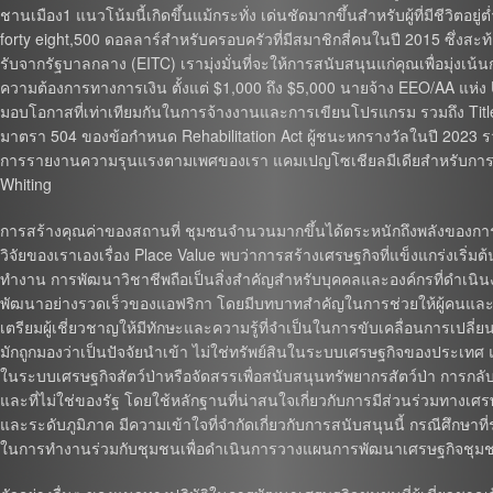
ชานเมือง1 แนวโน้มนี้เกิดขึ้นแม้กระทั่ง เด่นชัดมากขึ้นสำหรับผู้ที่มีชีวิต
forty eight,500 ดอลลาร์สำหรับครอบครัวที่มีสมาชิกสี่คนในปี 2015 ซึ่งสะท้
รับจากรัฐบาลกลาง (EITC) เรามุ่งมั่นที่จะให้การสนับสนุนแก่คุณเพื่อมุ่ง
ความต้องการทางการเงิน ตั้งแต่ $1,000 ถึง $5,000 นายจ้าง EEO/AA แห่ง 
มอบโอกาสที่เท่าเทียมกันในการจ้างงานและการเขียนโปรแกรม รวมถึง Title VI
มาตรา 504 ของข้อกำหนด Rehabilitation Act ผู้ชนะหกรางวัลในปี 2023 รวม
การรายงานความรุนแรงตามเพศของเรา แคมเปญโซเชียลมีเดียสำหรับการเ
Whiting
การสร้างคุณค่าของสถานที่ ชุมชนจำนวนมากขึ้นได้ตระหนักถึงพลังของการลงท
วิจัยของเราเองเรื่อง Place Value พบว่าการสร้างเศรษฐกิจที่แข็งแกร่งเริ่มต้
ทำงาน การพัฒนาวิชาชีพถือเป็นสิ่งสำคัญสำหรับบุคคลและองค์กรที่ดำเนินง
พัฒนาอย่างรวดเร็วของแอฟริกา โดยมีบทบาทสำคัญในการช่วยให้ผู้คนและ
เตรียมผู้เชี่ยวชาญให้มีทักษะและความรู้ที่จำเป็นในการขับเคลื่อนการเปล
มักถูกมองว่าเป็นปัจจัยนำเข้า ไม่ใช่ทรัพย์สินในระบบเศรษฐกิจของประเทศ
ในระบบเศรษฐกิจสัตว์ป่าหรือจัดสรรเพื่อสนับสนุนทรัพยากรสัตว์ป่า การกล
และที่ไม่ใช่ของรัฐ โดยใช้หลักฐานที่น่าสนใจเกี่ยวกับการมีส่วนร่วมทางเศ
และระดับภูมิภาค มีความเข้าใจที่จำกัดเกี่ยวกับการสนับสนุนนี้ กรณีศึกษาที
ในการทำงานร่วมกับชุมชนเพื่อดำเนินการวางแผนการพัฒนาเศรษฐกิจชุม