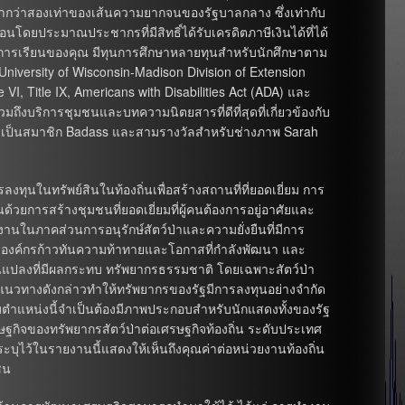
อยู่ต่ำกว่าสองเท่าของเส้นความยากจนของรัฐบาลกลาง ซึ่งเท่ากับ
อนโดยประมาณประชากรที่มีสิทธิ์ได้รับเครดิตภาษีเงินได้ที่ได้
เน้นการเรียนของคุณ มีทุนการศึกษาหลายทุนสำหรับนักศึกษาตาม
University of Wisconsin-Madison Division of Extension
, Title IX, Americans with Disabilities Act (ADA) และ
ถึงบริการชุมชนและบทความนิตยสารที่ดีที่สุดที่เกี่ยวข้องกับ
ป็นสมาชิก Badass และสามรางวัลสำหรับช่างภาพ Sarah
ุนในทรัพย์สินในท้องถิ่นเพื่อสร้างสถานที่ที่ยอดเยี่ยม การ
นด้วยการสร้างชุมชนที่ยอดเยี่ยมที่ผู้คนต้องการอยู่อาศัยและ
านในภาคส่วนการอนุรักษ์สัตว์ป่าและความยั่งยืนที่มีการ
องค์กรก้าวทันความท้าทายและโอกาสที่กำลังพัฒนา และ
ี่ยนแปลงที่มีผลกระทบ ทรัพยากรธรรมชาติ โดยเฉพาะสัตว์ป่า
 แนวทางดังกล่าวทำให้ทรัพยากรของรัฐมีการลงทุนอย่างจำกัด
ับตำแหน่งนี้จำเป็นต้องมีภาพประกอบสำหรับนักแสดงทั้งของรัฐ
รษฐกิจของทรัพยากรสัตว์ป่าต่อเศรษฐกิจท้องถิ่น ระดับประเทศ
่ระบุไว้ในรายงานนี้แสดงให้เห็นถึงคุณค่าต่อหน่วยงานท้องถิ่น
ชน