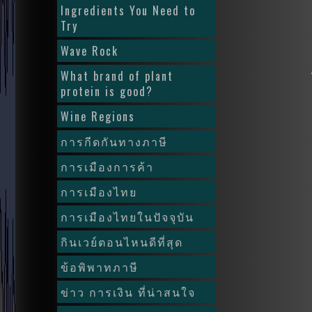
Ingredients You Need to
Try
Wave Rock
What brand of plant
protein is good?
Wine Regions
การกีดกันทางภาษี
การเมืองการค้า
การเมืองไทย
การเมืองไทยในปัจจุบัน
กินเวย์ตอนไหนดีที่สุด
ข้อพิพาทภาษี
ข่าว การเงิน ที่น่าสนใจ