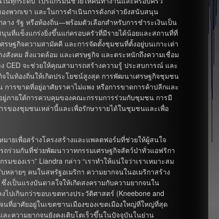
มาณในทุกระดับ โปรแกรมนี้ช่วยให้คนทำงานและครอบครัว
งของพวกเขา และในการดำเนินการดังกล่าวยังสนับสนุน
าง รัฐ หรือท้องถิ่น—พร้อมตัวเลือกสำหรับการชำระเงินเป็น
ที่แข็งแกร่งยิ่งขึ้นแก่ครอบครัวที่มีรายได้น้อยและสถานที่ที่
ฐกิจความสามัคคี และการจัดตั้งชุมชนที่ตั้งอยู่บนเกาะเต่า
ทางสังคม สิ่งแวดล้อม และเศรษฐกิจ และตระหนักถึงความเชื่อม
วทาง CED จะช่วยให้คุณสามารถสร้างความรู้ ประสบการณ์ และ
ในท้องถิ่นให้เกิดประโยชน์สูงสุด การพัฒนาเศรษฐกิจชุมชน
 การขาดที่อยู่อาศัยราคาไม่แพง หรือการขาดการค้าปลีกและ
ี่อยู่ภายใต้การควบคุมของคณะกรรมการร่วมกับชุมชน การมี
รของชุมชนเหล่านี้และเพื่อรักษารายได้ในชุมชนและเพื่อ
่งหมายเพื่อสร้างโครงสร้างและแพลตฟอร์มที่ช่วยให้ผู้สนใจ
รถร่วมกันที่ช่วยพัฒนาวาทกรรมเศรษฐกิจสัตว์ป่าทั่วแอฟริกา
กรมของเรา” Liandra กล่าว “เราทำให้แน่ใจว่าเราเหมาะสม
 สำหรับหลายๆ คนในสหรัฐอเมริกา ความยากจนในอเมริกาสร้าง
ึ่งเป็นแรงบันดาลใจให้เกิดสงครามกับความยากจนใน
ลงไปเกินกว่าขอบเขตทางประวัติศาสตร์ (Kneebone and
อาศัยอยู่ในเขตชานเมืองของเขตเมืองใหญ่ที่ใหญ่ที่สุด
และความยากจนยังคงเติบโตเร็วขึ้นในปัจจุบันในย่าน