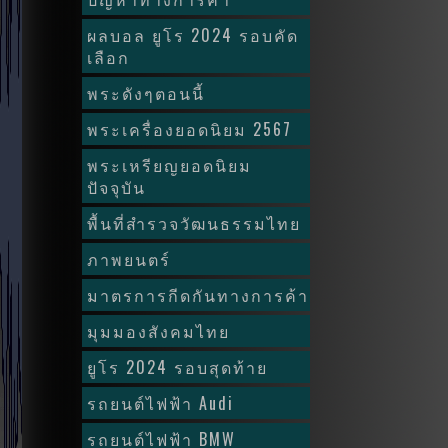
ผลบอล ยูโร 2024 รอบคัด
เลือก
พระดังๆตอนนี้
พระเครื่องยอดนิยม 2567
พระเหรียญยอดนิยม
ปัจจุบัน
พื้นที่สำรวจวัฒนธรรมไทย
ภาพยนตร์
มาตรการกีดกันทางการค้า
มุมมองสังคมไทย
ยูโร 2024 รอบสุดท้าย
รถยนต์ไฟฟ้า Audi
รถยนต์ไฟฟ้า BMW