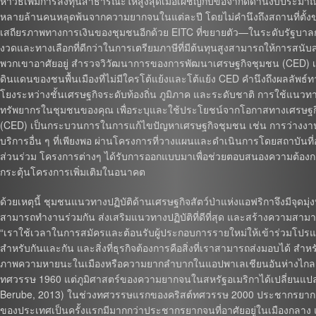
หาวิธีเพิ่มการลงทุนสาธารณะให้สูงสุดเมื่อเผชิญกับข้อจำกัดด้านงบประ
หลายล้านคนหลุดพ้นจากความยากจนในแต่ละปี โดยไม่คำนึงถึงสถานที่ตั้
เสถียรภาพทางการเงินของชุมชนอีกด้วย EITC ที่ขยายตัว—ในระดับรัฐบาลกล
งวดและทางเลือกที่ดีกว่าในการเตรียมภาษีที่มีต้นทุนสูงสามารถให้การสนับสนุน
พวกเขาอาศัยอยู่ สำรวจวิวัฒนาการของการพัฒนาเศรษฐกิจชุมชน (CED) เศรษ
ดินแดนของชนพื้นเมืองที่ไม่มีใครโต้แย้งและโต้แย้ง CED คำนึงถึงผลลัพธ์
โยงระหว่างชั้นเศรษฐกิจระดับท้องถิ่น ภูมิภาค และระดับชาติ การใช้แน
ทรัพยากรในชุมชนของคุณ เพื่อระบุและใช้ประโยชน์จากโอกาสทางเศรษฐกิจ
(CED) เป็นกระบวนการในการแก้ไขปัญหาเศรษฐกิจชุมชน เช่น การว่างงาน
บริการอื่น ๆ ที่เพียงพอ ผ่านโครงการที่วางแผนและดำเนินการโดยสถาบันท
ส่วนร่วม โครงการต่างๆ ได้รับการออกแบบมาเพื่อช่วยตอบสนองความต้องกา
กระตุ้นโครงการเพิ่มเติมในอนาคต
ด้วยเหตุนี้ ชุมชนแนวทางปฏิบัติด้านเศรษฐกิจสัตว์ป่าแห่งแอฟริกาจึงมีจุดมุ
สามารถทำงานร่วมกัน ส่งเสริมแนวทางปฏิบัติที่ดีที่สุด และสร้างความสามา
“เราใช้เวลาในการสมัครและต้อนรับผู้ประกอบการรายใหม่ให้เข้าร่วมโปรแ
สำหรับกันและกัน และสิ่งที่ธุรกิจต้องการคือสิ่งที่เราสามารถส่งมอบได้
ภาพความหายนะในเมืองหรือความยากลำบากในแอปพาเลเชียนอันห่างไกล ซ
ทศวรรษ 1960 แต่ภูมิศาสตร์ของความยากจนในสหรัฐอเมริกาได้เปลี่ยนแป
Berube, 2013) ในช่วงทศวรรษแรกของคริสต์ทศวรรษ 2000 ประชากรยากจนที่
ของประเทศเป็นครั้งแรกมีมากกว่าประชากรยากจนที่อาศัยอยู่ในเมืองกลาง 