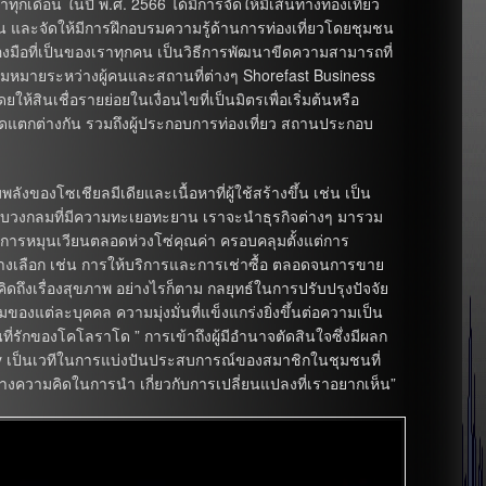
เดือน ในปี พ.ศ. 2566 ได้มีการจัดให้มีเส้นทางท่องเที่ยว
มชน และจัดให้มีการฝึกอบรมความรู้ด้านการท่องเที่ยวโดยชุมชน
ื่องมือที่เป็นของเราทุกคน เป็นวิธีการพัฒนาขีดความสามารถที่
ความหมายระหว่างผู้คนและสถานที่ต่างๆ Shorefast Business
ินเชื่อรายย่อยในเงื่อนไขที่เป็นมิตรเพื่อเริ่มต้นหรือ
าดแตกต่างกัน รวมถึงผู้ประกอบการท่องเที่ยว สถานประกอบ
งของโซเชียลมีเดียและเนื้อหาที่ผู้ใช้สร้างขึ้น เช่น เป็น
บบวงกลมที่มีความทะเยอทะยาน เราจะนำธุรกิจต่างๆ มารวม
นการหมุนเวียนตลอดห่วงโซ่คุณค่า ครอบคลุมตั้งแต่การ
างเลือก เช่น การให้บริการและการเช่าซื้อ ตลอดจนการขาย
ดถึงเรื่องสุขภาพ อย่างไรก็ตาม กลยุทธ์ในการปรับปรุงปัจจัย
งแต่ละบุคคล ความมุ่งมั่นที่แข็งแกร่งยิ่งขึ้นต่อความเป็น
ี่รักของโคโลราโด ” การเข้าถึงผู้มีอำนาจตัดสินใจซึ่งมีผลก
omy เป็นเวทีในการแบ่งปันประสบการณ์ของสมาชิกในชุมชนที่
ทางความคิดในการนำ เกี่ยวกับการเปลี่ยนแปลงที่เราอยากเห็น”