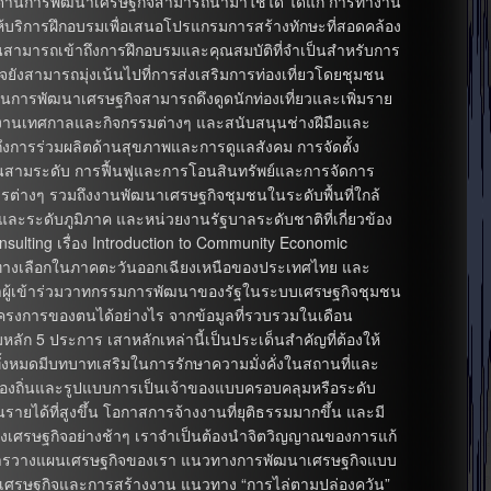
าญด้านการพัฒนาเศรษฐกิจสามารถนำมาใช้ได้ ได้แก่ การทำงาน
้บริการฝึกอบรมเพื่อเสนอโปรแกรมการสร้างทักษะที่สอดคล้อง
ชนสามารถเข้าถึงการฝึกอบรมและคุณสมบัติที่จำเป็นสำหรับการ
จยังสามารถมุ่งเน้นไปที่การส่งเสริมการท่องเที่ยวโดยชุมชน
ด้านการพัฒนาเศรษฐกิจสามารถดึงดูดนักท่องเที่ยวและเพิ่มราย
ัดงานเทศกาลและกิจกรรมต่างๆ และสนับสนุนช่างฝีมือและ
ถึงการร่วมผลิตด้านสุขภาพและการดูแลสังคม การจัดตั้ง
ิ่นสามระดับ การฟื้นฟูและการโอนสินทรัพย์และการจัดการ
รต่างๆ รวมถึงงานพัฒนาเศรษฐกิจชุมชนในระดับพื้นที่ใกล้
ะระดับภูมิภาค และหน่วยงานรัฐบาลระดับชาติที่เกี่ยวข้อง
ulting เรื่อง Introduction to Community Economic
รทางเลือกในภาคตะวันออกเฉียงเหนือของประเทศไทย และ
ว่าผู้เข้าร่วมวาทกรรมการพัฒนาของรัฐในระบบเศรษฐกิจชุมชน
งการของตนได้อย่างไร จากข้อมูลที่รวบรวมในเดือน
ัก 5 ประการ เสาหลักเหล่านี้เป็นประเด็นสำคัญที่ต้องให้
ั้งหมดมีบทบาทเสริมในการรักษาความมั่งคั่งในสถานที่และ
จในท้องถิ่นและรูปแบบการเป็นเจ้าของแบบครอบคลุมหรือระดับ
นรายได้ที่สูงขึ้น โอกาสการจ้างงานที่ยุติธรรมมากขึ้น และมี
ตัวทางเศรษฐกิจอย่างช้าๆ เราจำเป็นต้องนำจิตวิญญาณของการแก้
สู่การวางแผนเศรษฐกิจของเรา แนวทางการพัฒนาเศรษฐกิจแบบ
ทางเศรษฐกิจและการสร้างงาน แนวทาง “การไล่ตามปล่องควัน”