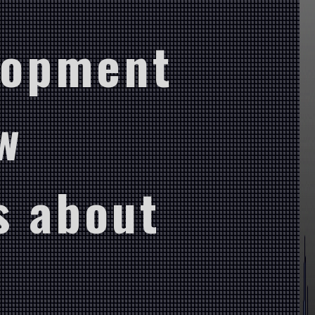
lopment
w
s about