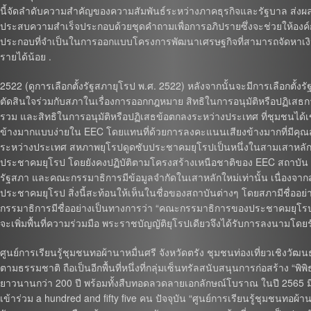
นี้จัดลำดับความสำคัญของความสัมพันธ์ระหว่างภาคธุรกิจและรัฐบาล ส่งผลใ
ประสบความสำเร็จประกอบด้วยชุดคำถามเพื่อการอภิปรายซึ่งจะช่วยให้องค์กรท
ประกอบที่จำเป็นในการออกแบบโครงการพัฒนาเศรษฐกิจที่สามารถจัดหาเงินท
รายได้น้อย .
2522 (ดูการเลือกตั้งรัฐสภายุโรป พ.ศ. 2522) หลังจากนั้นจะมีการเลือกตั้งร
ตัดสินใจร่วมกับสภาในเรื่องการออกกฎหมาย สิทธิในการอนุมัติหรือปฏิ
รวม และสิทธิในการอนุมัติหรือปฏิเสธข้อตกลงระหว่างประเทศ ที่ชุมชนได้เข้
ข้างมากแบบง่ายใน EEC โดยแทนที่ด้วยการลงคะแนนเสียงข้างมากที่มีคุณสมบ
ระหว่างประเทศ สหภาพยุโรปดูดซับประชาคมยุโรปเป็นหนึ่งในสามเสาหลัก 
ประชาคมยุโรป โดยยังคงปฏิบัติตามโครงสร้างเหนือชาติของ EEC สถาบั
รัฐสภา และคณะกรรมาธิการมีข้อมูลจำกัดในเสาหลักใหม่เท่านั้น เนื่องจ
ประชาคมยุโรป สิ่งนี้สะท้อนให้เห็นในชื่อของสถาบันต่างๆ โดยสภามีชื่อ
กรรมาธิการมีชื่ออย่างเป็นทางการว่า “คณะกรรมาธิการของประชาคมยุโรป
จะเพิ่มพื้นที่ความร่วมมือ พระราชบัญญัติยุโรปเดียวจึงได้รับการลงนามโดยรั
ศูนย์การเรียนรู้ชุมชนทอผ้านาหมื่นศรี จังหวัดตรัง ชุมชนท่องเที่ยวเชิง
ตามธรรมชาติ ถือเป็นอีกพื้นที่หนึ่งที่กลุ่มเซ็นทรัลสนับสนุนการก่อสร้าง “พิ
ยาวนานกว่า 200 ปี พร้อมทั้งสืบทอดลวดลายเอกลักษณ์โบราณ ในปี 2565 มี
เข้าร่วม a hundred and fifty five คน ปัจจุบัน “ศูนย์การเรียนรู้ชุมชนทอผ้าน