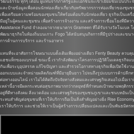
วัฒนธรรม ทุกๆ เดือน ผู้แทนจากภาครัฐและเอกชนจะเข้าเยี่ยมชมเป็นประจำทุก
และป้ายข้อมูลเพื่อสอนนักท่องเที่ยวเกี่ยวกับทรัพยากรการท่องเที่ยวของชุ
เพื่อเตรียมความพร้อมของชุมชนให้พร้อมต้อนรับนักท่องเที่ยว ธุรกิจเป็นเคร
มีอยู่ในผู้คนและชุมชน เพื่อสร้างการจ้างงาน และสร้างการเชื่อมโยงที่มี
Assistance Fund จำลองมาจากธนาคาร Grameen ที่ได้รับรางวัลโนเบล โดยให้ส
พัฒนาธุรกิจในท้องถิ่นบนเกาะ Fogo ได้สนับสนุนกิจการที่มีรูปร่างและขน
การด้านการบริการ และร้านอาหาร
แทนที่จะอาศัยการโฆษณาแบบดั้งเดิมเพียงอย่างเดียว Fenty Beauty ควบคุมพลั
แฮชแท็กของแบรนด์ ขณะนี้ เรากำลังพัฒนาโครงการปฏิวัติโมเดลธุรกิจแ
กันเพื่อระบุอุปสรรค แก้ไขปัญหา และสำรวจโอกาสทางธุรกิจเพื่อเปิดใช้งา
ออกแบบและจำหน่ายผลิตภัณฑ์ที่มีอายุยืนยาว ไปจนถึงรูปแบบการค้าปลีกท
ต่อทางออนไลน์ เราไม่ได้คิดถึงปัจจัยทางสังคมและเศรษฐกิจเสมอไปเมื่อเราคิ
เหล่านี้อาจมีผลกระทบต่อสุขภาพมากกว่ากลยุทธ์ที่กำหนดเป้าหมายพฤติกรรมขอ
อยู่ที่ดีทางสังคม สิ่งแวดล้อม และเศรษฐกิจของชุมชนภูเขาและชนบทอันเป็นท
ระทบสำคัญต่อชุมชนที่เราให้บริการถือเป็นสิ่งสำคัญอย่างยิ่ง Rise Econ
เราให้บริการ และช่วยให้เราเป็นผู้สร้างการเปลี่ยนแปลงและเป็นพันธมิตร