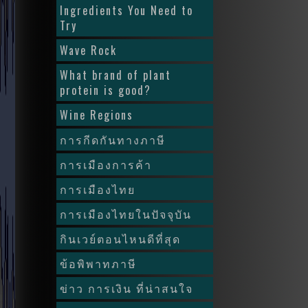
Ingredients You Need to
Try
Wave Rock
What brand of plant
protein is good?
Wine Regions
การกีดกันทางภาษี
การเมืองการค้า
การเมืองไทย
การเมืองไทยในปัจจุบัน
กินเวย์ตอนไหนดีที่สุด
ข้อพิพาทภาษี
ข่าว การเงิน ที่น่าสนใจ