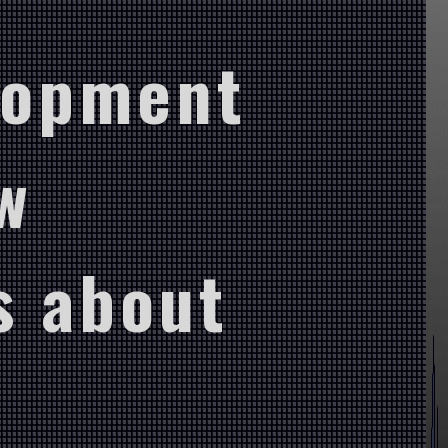
lopment
w
s about