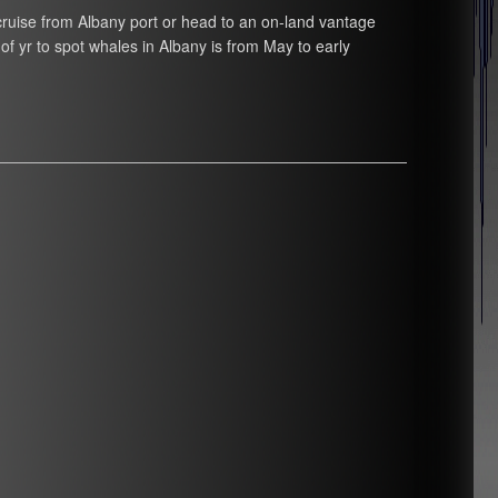
cruise from Albany port or head to an on-land vantage
 of yr to spot whales in Albany is from May to early