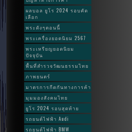
ผลบอล ยูโร 2024 รอบคัด
เลือก
พระดังๆตอนนี้
พระเครื่องยอดนิยม 2567
พระเหรียญยอดนิยม
ปัจจุบัน
พื้นที่สำรวจวัฒนธรรมไทย
ภาพยนตร์
มาตรการกีดกันทางการค้า
มุมมองสังคมไทย
ยูโร 2024 รอบสุดท้าย
รถยนต์ไฟฟ้า Audi
รถยนต์ไฟฟ้า BMW