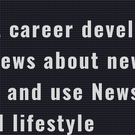
 career deve
News about ne
 and use New
 lifestyle