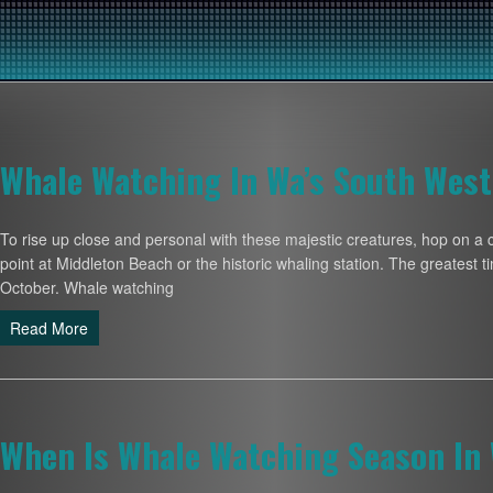
Whale Watching In Wa’s South West
To rise up close and personal with these majestic creatures, hop on a 
point at Middleton Beach or the historic whaling station. The greatest ti
October. Whale watching
Read More
When Is Whale Watching Season In 