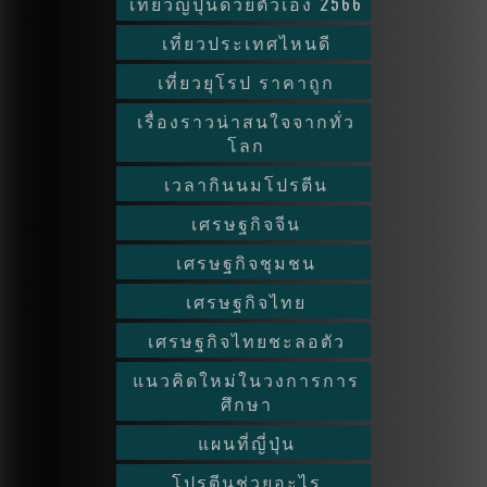
เที่ยวญี่ปุ่นด้วยตัวเอง 2566
เที่ยวประเทศไหนดี
เที่ยวยุโรป ราคาถูก
เรื่องราวน่าสนใจจากทั่ว
โลก
เวลากินนมโปรตีน
เศรษฐกิจจีน
เศรษฐกิจชุมชน
เศรษฐกิจไทย
เศรษฐกิจไทยชะลอตัว
แนวคิดใหม่ในวงการการ
ศึกษา
แผนที่ญี่ปุ่น
โปรตีนช่วยอะไร