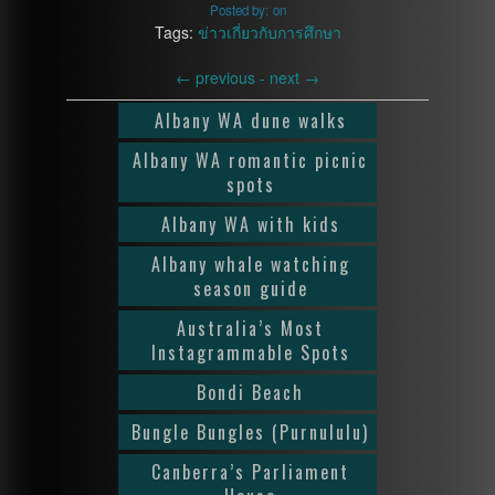
Posted by:
on
Tags:
ข่าวเกี่ยวกับการศึกษา
←
previous -
next
→
Albany WA dune walks
Albany WA romantic picnic
spots
Albany WA with kids
Albany whale watching
season guide
Australia’s Most
Instagrammable Spots
Bondi Beach
Bungle Bungles (Purnululu)
Canberra’s Parliament