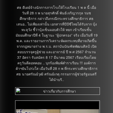
ศธ ดีเดย์จ้างนักการภารโรงให้โรงเรียน 1 พ ค นี้ เมื่อ
วันที่ 28 ก พ นายสุรศักดิ์ พันธ์เจริญวรกุล รมช
ศึกษาธิการ กล่าวถึงกรณีกระทรวงศึกษาธิการ ศธ
เสนอ.. ไม่เพียงเท่านั้น เอกสารที่บีบีซีไทยได้รับจาก บุ้ง
ทะลุวัง ชี้ว่าบุ้งเซ็นมอบตัวให้ หยก เข้าเรียนชั้น
มัธยมศึกษาปีที่ 4 ในฐานะ “ผู้ปกครอง” จริง เมื่อวันที่ 19
พ.ค. และรายงานการวิเคราะห์ผลกระทบที่อาจเกิดขึ้น
จากกฎหมายร่าง พ.ร.บ. สถาบันบัณฑิตพัฒนศิลป์ เปิด
สอบบรรจุครูผู้ช่วย และอาจารย์ ปี พ ศ 2567 จำนวน
37 อัตรา รับสมัคร 8 17 มีนาคม 2567 เรียบเรียงโดย
ครูวันดีดอทคอม .. บุกร้องพิมพ์ตำราเรียน !!! องค์การ
ค้าฯยันโปร่งใส เมื่อวันที่ 28 ก พ ที่กระทรวงศึกษาธิการ
ศธ นายศรัณย์วุฒิ ศรัณย์เกตุ กรรมการผู้ช่วยรัฐมนตรี
ได้นำบริ..