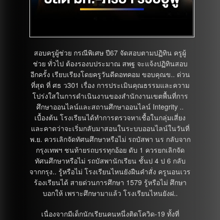
สอบครูผู้ช่วย กรณีพิเศษ ปี67 จัดสอบตามปฏิทิน ครูผู้
ช่วย ทั่วไป ต้องรองบประมาณ สพฐ จะแจ้งปฏิทินสอบ
อีกครั้ง เรียบเรียงโดยครูวันดีดอทคอม ขอบคุณข.. ด่วน
ที่สุด ที่ ศธ ว301 เรื่อง การประเมินคุณธรรมและความ
โปร่งใสในการดำเนินงานของสำนักงานเขตพื้นที่การ
ศึกษาออนไลน์และสถานศึกษาออนไลน์ Integrity ..
เบื้องต้น โรงเรียนได้ทำการตรวจหาเชื้อในกลุ่มเสี่ยง
และคาดว่าจะเริ่มกลับมาสอนในระบบออนไลน์ในวันที่
พ.ย. ควรเลิกจัดทัศนศึกษาหรือไม่ รถบัสพา นร กลับจาก
กรุงเทพฯ ชนท้ายรถบรรทุกอ้อย ดับ 1 ควรยกเลิกจัด
ทัศนศึกษาหรือไม่ รถบัสพานักเรียน ชั้นป 4 ป 6 กลับ
จากกรุง.. รู้หรือไม่ โรงเรียนไหนยังฝืนคำสั่ง ครูนอนเวร
ร้องเรียนได้ สายด่วนการศึกษา 1579 รู้หรือไม่ ศึกษา
บอกให้ เพราะศึกษามาแล้ว โรงเรียนไหนยังฝ..
เนื่องจากมีเด็กนักเรียนคนหนึ่งติดโควิด-19 ทั้งที่