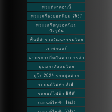
พระดังๆตอนนี้
พระเครื่องยอดนิยม 2567
พระเหรียญยอดนิยม
ปัจจุบัน
พื้นที่สำรวจวัฒนธรรมไทย
ภาพยนตร์
มาตรการกีดกันทางการค้า
มุมมองสังคมไทย
ยูโร 2024 รอบสุดท้าย
รถยนต์ไฟฟ้า Audi
รถยนต์ไฟฟ้า BMW
รถยนต์ไฟฟ้า Tesla
รถยนต์ไฟฟ้า Volvo