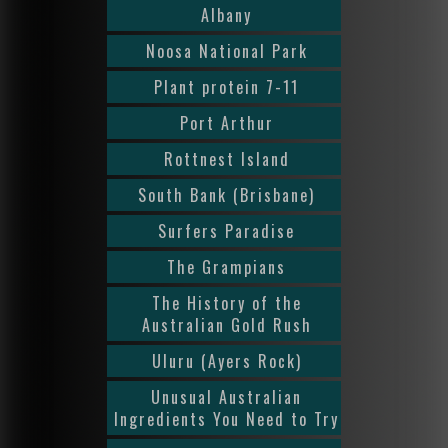
Albany
Noosa National Park
Plant protein 7-11
Port Arthur
Rottnest Island
South Bank (Brisbane)
Surfers Paradise
The Grampians
The History of the
Australian Gold Rush
Uluru (Ayers Rock)
Unusual Australian
Ingredients You Need to Try