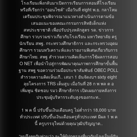
โรงเรียนเพิ่งกลับมาเปิดการเรียนการสอนที่โรงเรียน
หรือที่เรียกว่า “ออนไซต์” เมื่อวันที่ eight พ.ย. กลาโหม
เตรียมประชุมพิจารณาแนวทางดำเนินการตามข้อ
เสนอแนะของคณะกรรมการสิทธิเด็กแห่ง
สหประชาชาติ เพื่อปรับปรุงหลักสูตร รด. ข่าวการ
ศึกษา รวบรวมข่าวเกี่ยวกับโรงเรียน มหาวิทยาลัย ครู
นักเรียน สพฐ. กระทรวงศึกษาธิการ และกระทรวงอุดม
ศึกษาฯ รวมบทวิเคราะห์และรายงานพิเศษเกี่ยวกับการ
ศึกษาไทย. สพฐ สำรวจความคิดเห็นการใช้ผลการสอบ
O NET เพื่อนำไปสู่การพัฒนาคุณภาพการศึกษาขั้นพื้น
ฐาน สพฐ ขอความร่วมมือประชาสัมพันธ์ OBEC POLL
สำรวจความคิดเห็นเกี.. เสมา 1 ยันจัดงบฯ sixty eight
ลุยโครงการ TRS เต็มสูบ เมื่อวันที่ 28 ก พ พล ต อ
เพิ่มพูน ชิดชอบ รมว ศึกษาธิการ เปิดเผยภายหลังการ
ประชุมผู้บริหารระดับสูงของกระท..
1 พ ค นี้ ปรับขึ้นเงินเดือนครู ไม่ต่ำกว่า 18,000 บาท
ทั่วประเทศ ปรับขึ้นเงินเดือนครูทั่วประเทศ มีผล 1 พ ค
นี้ ครูบรรจุใหม่ด้วยคุณวุฒิปริญญาต..
“ผมจึงคุยกับท่านว่า จะให้ผู้ปกครองที่มากับน้องเป็นผู้รับ