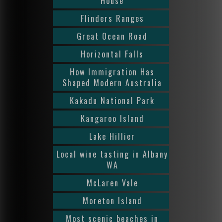
House
Flinders Ranges
Great Ocean Road
Horizontal Falls
How Immigration Has
Shaped Modern Australia
Kakadu National Park
Kangaroo Island
Lake Hillier
Local wine tasting in Albany
WA
McLaren Vale
Moreton Island
Most scenic beaches in