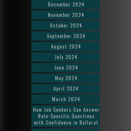
December 2024
November 2024
October 2024
September 2024
August 2024
July 2024
June 2024
May 2024
April 2024
March 2024
How Job Seekers Can Answer
Role-Specific Questions
with Confidence in Ballarat