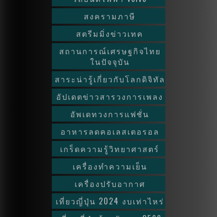
สงครามภาษี
สตรีมมิ่งข่าวเทค
สถานการณ์เศรษฐกิจไทย
ในปัจจุบัน
สาระน่ารู้เกี่ยวกับโลกดิจิทัล
อัปเดตข่าวสารวงการเพลง
อัพเดทวงการแฟชั่น
อาหารลดคอเลสเตอรอล
เกร็ดความรู้วิทยาศาสตร์
เครื่องทำความเย็น
เครื่องปรับอากาศ
เที่ยวญี่ปุ่น 2024 งบเท่าไหร่