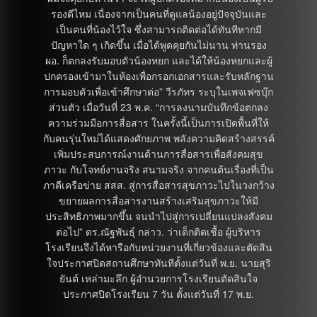
รองดีไหม เนื่องจากเป็นคนที่ดูแลน้องอยู่ปัจจุบันและ
เป็นคนที่น้องไว้ใจ ซึ่งสามารถติดต่อได้ทันทีหากมี
ปัญหาใด ๆ เกิดขึ้น เมื่อได้พูดคุยกันไม่นาน ท่านรอง
ผอ. ก็ตกลงรับมอบตัวน้องหยก และได้ให้น้องหยกและผู้
ปกครองเข้ามาในห้องเพื่อกรอกเอกสารและรับหลักฐาน
การมอบตัวเพื่อเข้าศึกษาต่อ” วีรภัทร ระบุในเพจเฟซบุ๊ก
ส่วนตัว เมื่อวันที่ 23 พ.ค. “การลงนามบันทึกข้อตกลง
ความร่วมมือการสื่อสาร ในครั้งนี้เป็นการเปิดพื้นที่ให้
กับคนรุ่นใหม่ได้แสดงศักยภาพ พลังความคิดสร้างสรรค์
เพิ่มประสบการณ์งานด้านการสื่อสารเพื่อสังคมสุข
ภาวะ กับโจทย์งานจริง สนามจริง จากคนต้นเรื่องที่เป็น
ภาคีเครือข่าย สสส. สู่การสื่อสารสุขภาวะไปในวงกว้าง
ขยายผลการสื่อสารงานสร้างเสริมสุขภาวะให้มี
ประสิทธิภาพมากขึ้น จนนำไปสู่การเปลี่ยนแปลงสังคม
ต่อไป” ดร.ณัฐพันธุ์ กล่าว. ว่าเด็กติดเชื้อ ผู้บริหาร
โรงเรียนจึงได้หารือกับหน่วยงานที่เกี่ยวข้องและตัดสิน
ใจประกาศปิดสถานศึกษาทันทีตั้งแต่วันที่ พ.ย. นายสุริ
ยันต์ เหล่ามะลึก ผู้อำนวยการโรงเรียนตัดสินใจ
ประกาศปิดโรงเรียน 7 วัน ตั้งแต่วันที่ 17 พ.ย.