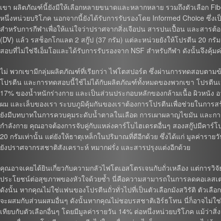
เขา ผลิตภัณฑ์นี้ยังมีให้เลือกหลายขนาดและหลากหลาย รวมถึงตัวเลือก Fiber
หนึ่งหน่วยบริโภค นอกจากนี้ยังได้รับการรับรองโดย Informed Choice ซึ
สำหรับการกีฬาเพื่อให้แน่ใจว่าปราศจากสิ่งเจือปน สารปนเปื้อน และสารต้
(DV) แล้ว รสช็อกโกแลต 2 สกู๊ป (37 กรัม) แต่ละหน่วยยังให้โปรตีน 20 กรัม
สอบที่ไม่ใช่จีเอ็มโอและได้รับการรับรองจาก NSF สำหรับกีฬา ดังนั้นจึงคุ้มค
ไม่ พวกเขามีกลุ่มผลิตภัณฑ์ที่เรียกว่า ไฟโตสปอร์ต ซึ่งผ่านการทดสอบตามข
โปรตีน และการทดสอบนี้ใช้ไม่ได้กับผลิตภัณฑ์ทั้งหมดของพวกเขา โปรตี
17% ของน้ำหนักร่างกาย และเป็นส่วนประกอบหลักของกล้ามเนื้อ ผิวหนัง
ผม และเล็บของเรา ระบบภูมิคุ้มกันของเราต้องการโปรตีนเพื่อช่วยในการสร้
ยังมีบทบาทในการควบคุมระดับน้ำตาลในเลือด การเผาผลาญไขมัน และการทำ
กำลังกาย คุณอาจต้องการจับคู่กับแหล่งคาร์โบไฮเดรตอื่นๆ สองสกู๊ปมีคาร์โบ
20 กรัมเท่านั้น แต่ยังให้ธาตุเหล็กในปริมาณที่ดีอีกด้วย ซึ่งได้แก่ มูลค่
ยังปราศจากรสชาติสังเคราะห์ หมากฝรั่ง และสารปรุงแต่งอีกด้วย
คุณอาจเคยได้ยินเกี่ยวกับความกลัวไฟโตเอสโตรเจนกับถั่วเหลือง แต่การวิจัย
ประโยชน์ต่อสุขภาพของหัวใจด้วยซ้ำ นี่คือความสามารถในการลดคอเลสเตอ
ดังนั้น หากคุณไม่ใช่แฟนของโปรตีนถั่วทั่วไปที่เป็นตัวเลือกมังสวิรัติ ตัวเลื
จะผสมกับส่วนผสมอื่นๆ ดังนั้นหากคุณไม่ชอบรสชาติเอิร์ธโทน นี่ก็อาจไม่ใช่ตัว
เทียบกับตัวเลือกอื่นๆ โดยมีมูลค่ารายวัน 14% ต่อหนึ่งหน่วยบริโภค แม้ว่าส