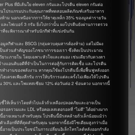
 Plus ที่มีเส้นใย eleven กรัมและโปรตีน eleven กรัมต่อ
่งเป็นโปรแกรมประกันคุณภาพที่ทดสอบผลิตภัณฑ์เสริมอาหาร
องห้าม นอกเหนือจากการให้ธาตุเหล็ก 35% ของมูลค่ารายวัน
 และไฟเบอร์ 3 กรัม ยิ่งไปกว่านั้น ผงโปรตีนยังผ่านการตรวจ
่าที่จะพิจารณาสำหรับนักกีฬาที่แข่งขันกัน
้อมูลกีฬาและ BSCG (กลุ่มควบคุมสารต้องห้าม) แต่ไม่มีผง
นเป็นส่วนสำคัญของโภชนาการของเรา ซึ่งคิดเป็นประมาณ
 อวัยวะภายใน โดยเฉพาะหัวใจและสมอง เช่นเดียวกับดวงตา
างแอนติบอดีที่จำเป็นในการต่อสู้กับการติดเชื้อ และโปรตีน
งานของพลังงาน หากคุณใช้ผงโปรตีนนี้เพื่อฟื้นฟูหลังออก
ไฮเดรตเพียงสี่กรัม การให้บริการแต่ละครั้งไม่เพียงให้โปรตีน
ารายวัน 30% และโพแทสเซียม 12% ต่อวันต่อ 2 ช้อนตวง นอกจากนี้
ชี้ให้เห็นว่าโดยทั่วไปแล้วถั่วเหลืองปลอดภัยและอาจเป็น
รอลรวมและ LDL หรือคอเลสเตอรอลที่ “ไม่ดี” ได้อย่างมาก
อกนี้อาจเหมาะสำหรับคุณ โปรตีนนี้มีรสคล้ายถั่วเล็กน้อยแม้ว่า
เลือกที่ดีที่สุดสำหรับคุณ นอกจากนี้ยังมีโซเดียมสูงกว่าเมื่อ
ิ่งนี้อาจเป็นประโยชน์ในการเปลี่ยนอิเล็กโทรไลต์หลังออกกำลัง