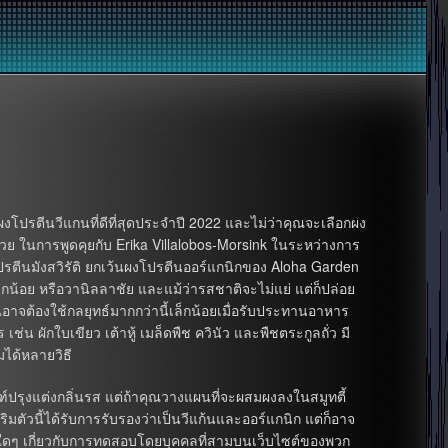
โปรตีนวีแกนที่ดีที่สุดประจำปี 2022 และไม่ว่าคุณจะเลือกผง
้วย ในการพูดคุยกับ Erika Villalobos-Morsink ในระหว่างการ
ปรตีนมังสวิรัติ ยกเว้นผงโปรตีนออร์แกนิกของ Aloha Garden
้อย หรือวานิลลาชัย และแม้ว่ารสชาติจะไม่แย่ แต่ก็ปล่อย
าคุณอาจต้องใช้กลยุทธ์มากกว่านี้เล็กน้อยเมื่อรับประทานอาหาร
ช่น ผักใบเขียว เต้าหู้ เมล็ดพืช ควินัว และพืชตระกูลถั่ว มี
ได้หลายวิธี
์ปรุงแต่งกลิ่นรส แต่ถ้าคุณวางแผนที่จะผสมผงลงในสมูทตี้
ิมตัวนี้ได้รับการรับรองว่าเป็นวีแก้นและออร์แกนิก แต่ก็อาจ
ูลใดๆ เกี่ยวกับการทดสอบโดยบุคคลที่สามบนเว็บไซต์ของพวก