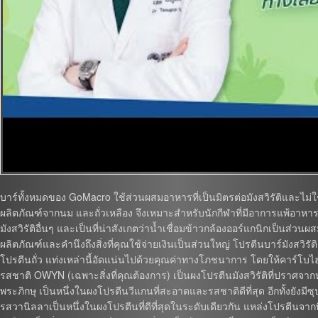
บาร์ทั้งหมดของ GoMacro ใช้ส่วนผสมอาหารที่เป็นมิตรต่อมังสวิรัติและไม่
ผลิตภัณฑ์จากนม และถั่วเหลือง จึงเหมาะสำหรับนักกีฬาที่มีอาการแพ้อาหาร
มังสวิรัติอื่นๆ และเป็นที่น่าสังเกตว่าน้ำเชื่อมข้าวกล้องออร์แกนิกเป็นส่วน
ผลิตภัณฑ์และคำนึงถึงสิ่งที่คุณใช้จ่ายเงินเป็นส่วนใหญ่ โปรตีนบาร์มังสวิรั
โปรตีนถั่ว แท่งเหล่านี้อัดแน่นไปด้วยคุณค่าทางโภชนาการ โดยให้คาร์โบไฮเด
รสชาติ OWYN (เฉพาะสิ่งที่คุณต้องการ) เป็นผงโปรตีนมังสวิรัติที่ปราศจ
พระภิกษุ เป็นหนึ่งในผงโปรตีนวีแกนที่สะอาดและรสชาติดีที่สุด อีกทั้งยังมี
รสวานิลลาเป็นหนึ่งในผงโปรตีนที่ดีที่สุดในระดับเดียวกัน แหล่งโปรตีนจากพืชที