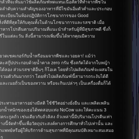
ากลัวที่จะหันมาใช้ผลิตภัณฑ์ทดแทนเนื้อสัตว์ที่ทำจากพืชใน
มจัดลำดับความสำคัญของอาหารที่มีไขมันอิ่มตัวต่ำและประกอบ
ที่ลงทะเบียนในห้องปฏิบัติการโภชนาการของ Good
ที่ดีที่สุดให้กับคุณทั้งในด้านโภชนาการและรสชาติ เมื่อ
โปรตีนตามปริมาณที่แนะนำสำหรับผู้ที่มีสุขภาพดี ซึ่งก็
ในแต่ละวัน สิ่งนี้สามารถเพิ่มขึ้นได้หากคุณมีความ
ในขวดเชคเกอร์กับน้ำหรือนมจากพืชและวอยลา! แม้ว่า
ะสกู๊ปประกอบด้วยน้ำตาล zero กรัม ซึ่งสกัดได้จากใบหญ้า
ได้ลอง ส่วนรสชาติอื่นๆ ก็โอเค โดยทั่วไปผลิตภัณฑ์จะผสมใน
ะรวมตัวกันมากกว่า โดยทั่วไปผลิตภัณฑ์นี้สามารถระงับได้ดี
 และเนยถั่วเป็นของหวาน หรือจะกินเปล่าๆ เป็นเครื่องดื่มก็ได้
ประทานอาหารอย่างมีสติ ใช้ชีวิตอย่างยั่งยืน และเพลิดเพลิน
ทีมยกน้ำหนักของเธอได้ทดสอบแท่ง NoCow และให้คะแนน 3
ตระกูลถั่ว เช่นเดียวกับถั่วลิสง ถั่วเหล่านี้มีปริมาณโปรตีนเท่า
งนี้จัดทำขึ้นเพื่อวัตถุประสงค์ทางการศึกษาทั่วไปเท่านั้น และ
ย์หรือผู้ให้บริการด้านสุขภาพที่มีคุณสมบัติเหมาะสมเสมอ
าร