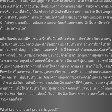
กาย เนื่องจากโซเดียมจะสูญเสียไปในเหงื่อ อย่างไรก็ตาม บางคนอาจไม่ต้องก
บริษัท B ที่ได้รับการรับรอง ซึ่งหมายความว่าพวกเขามีคุณสมบัติตรงตามม
ควรพิจารณาที่สำคัญก็คือ Aloha ไม่ได้กล่าวถึงการทดสอบผงโปรตีนโดยบุค
ต้นๆ สำหรับนักกีฬา เพราะมันผสมได้ดีกับน้ำเพียงอย่างเดียว แถมยังมีรสชาติด
นักกีฬาทุกคนจะมีความต้องการและรสนิยมที่แตกต่างกัน ดังนั้นเราคิดว่าโปรตี
ดื่มและอดทนได้ดี
ผลิตภัณฑ์นมจากพืช เช่น เครื่องดื่มถั่วเหลือง ถั่ว และข้าวโอ๊ต เป็นหมวดหมู่
ได้รับส่วนแบ่งอย่างต่อเนื่อง นักช้อปมักหันมารับประทานอาหารที่มี “โปรต
และรสชาติ ข้อมูลการค้นหาและการซื้อบ่งชี้ว่าการเติบโตจะยังคงเร่งตัวขึ้น
หลักมากขึ้น NFS Plant Protein ประกอบด้วยโปรตีนถั่วคุณภาพสูงสุดและโ
โภชนาการสมบูรณ์ ผลิตภัณฑ์นี้นำเสนอโปรตีนเชคที่นุ่มนวลและรสชาติดีที่
เป็นมิตรกับมังสวิรัติ หากมีน้ำผึ้งที่ให้ความหวานตามธรรมชาติ ก็ไม่ใช่ผล
Powder เป็นอาหารเสริมตามสูตรทางวิทยาศาสตร์ที่ประกอบด้วยส่วนผสมข
ในแต่ละวัน เพื่อปรับปรุงและรักษาความต้องการของร่างกายในแต่ละวัน คุณย
1-2 ซองต่อวันตามค่าเผื่ออาหารของอินเดีย ผลลัพธ์ที่ดีที่สุดสามารถบรรล
กายทุกวัน เพื่อให้ได้รับประโยชน์สูงสุดจากผลิตภัณฑ์นี้ เราขอแนะนำให้
ทุกวัน Hertzler กล่าวว่าแต่ละมื้อไม่จำเป็นต้องมีแหล่งอาหารเหล่านี้อย่า
รวมตลอดทั้งวัน
What brand of plant protein is good?