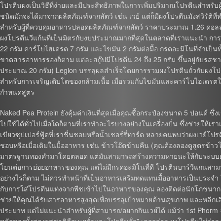
โปรตีนผงเป็นวิธีที่ง่ายและมีประสิทธิภาพในการเพิ่มปริมาณโปรตีนสำหรับผ
ชนิดมักจะได้มาจากผลิตภัณฑ์จากสัตว์ เช่น เวย์ แต่ก็มีผงโปรตีนมังสวิรัติ
สำหรับผู้ที่ควบคุมอาหารปลอดผลิตภัณฑ์จากสัตว์ ราคาประมาณ 1.26 ดอลลาร
ผงโปรตีนวีแก้นที่เป็นมิตรกับงบประมาณมากที่สุดในตลาดที่เราแนะนำ การร
22 กรัม คาร์โบไฮเดรต 7 กรัม และไขมัน 2 กรัมต่อมื้อ กรดอะมิโนที่จำเป็นท
ขาดสารอาหารรองก็ตาม แต่ละสกู๊ปมีโปรตีน 24 ถึง 25 กรัม ขึ้นอยู่กับรสชาต
ประมาณ 20 กรัม) Legion บรรลุผลสำเร็จโดยการรวมผงโปรตีนถั่วกับผงโปรตีน
สำหรับการเจริญเติบโตของกล้ามเนื้อ เมื่อรวมกับไขมันและคาร์โบไฮเดรตในปร
กำหนดสูตร
Naked Pea Protein ยังคุ้มค่าเงินที่สุดเมื่อคุณซื้อกระป๋องขนาด 5 ปอนด์ ซึ่
ไปใช้ได้ทั่วไปเมื่อใดก็ตามที่เราทำอะไรบางอย่างในเครื่องปั่น ซึ่งช่วยให้เรา
เขียวซุปเปอร์ฟู้ดที่เราชื่นชอบหรือน้ำเชอร์รี่ทาร์ต หลายคนพบว่าผงเวย์โปร
ชอบหรือเมื่อเติมในมื้ออาหาร เช่น ข้าวโอ๊ตข้ามคืน (คุณต้องลองดูสูตรข้า
มาตรฐานทองคำมาโดยตลอด แต่มันสามารถสร้างความหายนะให้กับระบบย่
โยนต่อการย่อยอาหารของคุณ แต่ไม่มีกรดอะมิโนที่ดี โปรตีนบาร์วีแกนสามาร
อย่างไรก็ตาม ไม่ควรทำหน้าที่เป็นอาหารเสริมทดแทนมื้ออาหารเป็นประจำ
กับการใส่โปรตีนแท่งจากพืชเข้าไปในอาหารของคุณ ลองติดต่อนักโภชนา
ช่วยให้คุณได้รับสารอาหารสูงสุดเพื่อบรรลุเป้าหมายด้านสุขภาพ และหลีกเลี่ย
ประมาท แต่ไม่แนะนำสำหรับผู้ที่สามารถ/อยากกินเวย์ได้ แม้ว่า 1st Phorm จ