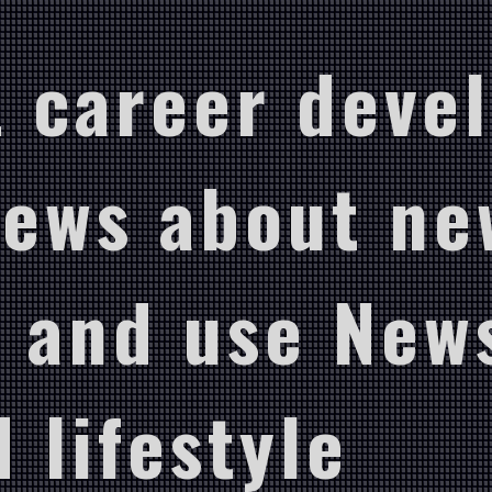
 career deve
News about ne
 and use New
 lifestyle