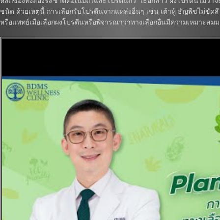
หลักของทั้งสองรสชาติคือเนยถั่วและโปรตีนถั่ว” เธอกล่าว ผงโปรตีนไม่ว่าจะ
ชนิด ด้วยเหตุนี้ การเลือกรับโปรตีนจากแหล่งอื่นๆ เช่น เต้าหู้ ธัญพืชไม่ขัดส
หรือแพทย์เมื่อเลือกผงโปรตีนหรือพิจารณาว่าทางเลือกอื่นมีความเหมาะสมม