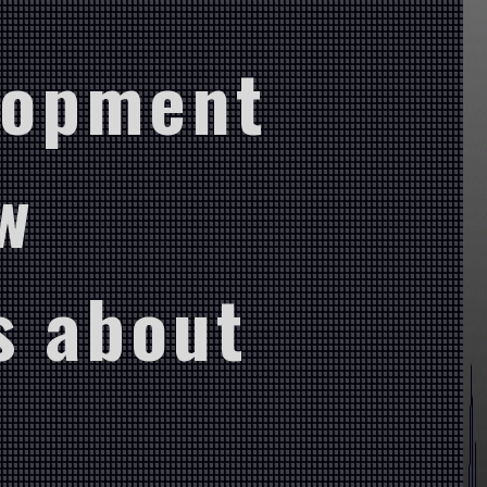
lopment
w
s about