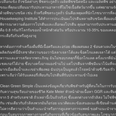
เปลือกแข็ง ถั่วชนิดต่างๆ พืชตระกูลถั่ว เมล็ดพืชชนิดหนึ่ง และเมล็ดพืช อย่
ขณะที่คุณเปลี่ยนมารับประทานอาหารที่ไม่ใช่เนื้อสัตว์มากขึ้น แค่พยายา
ด้วยพืชบางชนิด เช่น ถั่วหรือพืชตระกูลถั่ว นั่นคือเหตุผลที่นักโภชนาการ
Housekeeping Institute ได้ทำการประเมินผงโปรตีนหลายสิบชนิดเพื่อมอบสิ่ง
พิจารณาความต้องการโปรตีนและเลือกผงโปรตีน คุณสามารถรับประทานอาหาร
คือ 0.8 กรัม/กิโลกรัมของน้ำหนักตัวต่อวัน หรือประมาณ 10-35% ของแคลอรี่
กระตือรือร้นหรือสูงอายุ
หากต้องการทำเครื่องดื่มที่มีเนื้อครีมและอร่อย เพียงผสมผง 2 ช้อนตวงลง
ผลิตภัณฑ์นี้มีรสชาติหวานของวานิลลาเจลาโต้และช็อคโกแลตเจลาโต้ แต่ล
หวานและสารสกัดจากพระภิกษุ ฉันไม่ชอบรสคุกกี้ช็อกโกแลต ครั้งแรกที่ฉัน
เชคเกอร์ได้ง่าย ซึ่งบางครั้งอาจมองข้ามไป แต่โปรตีนจากพืชมีแนวโน้มที่จ
มากเมื่อเติมน้ำและเขย่าเพียงพอ ฉันปรุงเป็นมูสแล้วโรยหน้าด้วยซีเรียล/ถั่ว
เพราะถือว่าได้รับแคลอรี่เทียบกับโปรตีนที่รับประทานเข้าไปเลย
Clean Green Simple เป็นแหล่งข้อมูลเกี่ยวกับพืชสำหรับผู้ที่สนใจในการรับ
กับความสุขเรียบง่ายของชีวิต Kate Meier หัวหน้าฝ่ายเนื้อหา GGR และ
จาก 5 สำหรับรสชาติ ถั่วเหล่านี้เป็นถั่วจริงๆ ซึ่งแตกต่างจากถั่วลิสง ไม่ใช่พืช
กัน เช่นเดียวกับถั่วลิสงพวกมันก็อร่อย แนวคิดและข้อเสนอแนะที่เขียนด้านล่า
ไม่ควรตีความว่าเป็นคำแนะนำหรือการดูแลทางการแพทย์ ขอคำแนะนำจากแพท
ก่อนเริ่มสมรรถภาพทางกายหรือกิจกรรมที่เกี่ยวข้องกับสุขภาพและโภชนาก