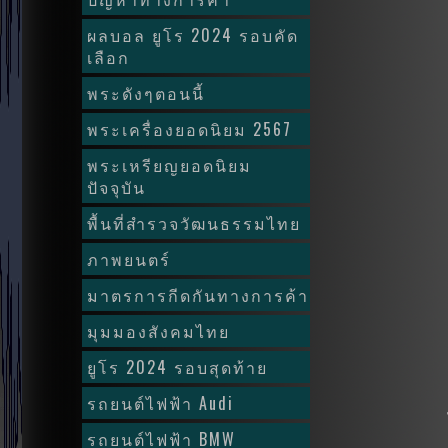
ผลบอล ยูโร 2024 รอบคัด
เลือก
พระดังๆตอนนี้
พระเครื่องยอดนิยม 2567
พระเหรียญยอดนิยม
ปัจจุบัน
พื้นที่สำรวจวัฒนธรรมไทย
ภาพยนตร์
มาตรการกีดกันทางการค้า
มุมมองสังคมไทย
ยูโร 2024 รอบสุดท้าย
รถยนต์ไฟฟ้า Audi
รถยนต์ไฟฟ้า BMW