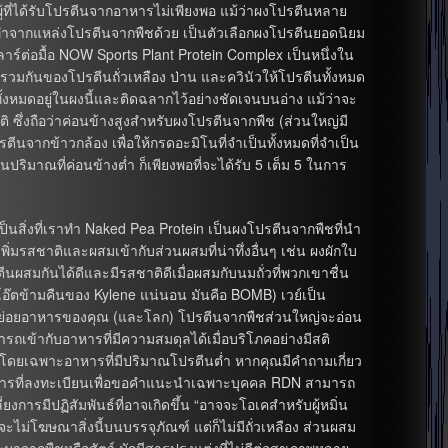
ู้ที่ได้รับโปรตีนจากอาหารไม่เพียงพอ แม้ว่าผงโปรตีนหลาย
ที่ทำจากแหล่งโปรตีนจากพืชด้วย เป็นตัวเลือกผงโปรตีนยอดนิยม
์ต่อมื้อ NOW Sports Plant Protein Complex เป็นหนึ่งใน
วมกันของโปรตีนถั่วเหลือง ป่าน และควินัวให้โปรตีนทั้งหมด
ั้งหมดอยู่ในผงนี้และติดฉลากไว้อย่างชัดเจนบนอ่าง แม้ว่าจะ
ิ ซึ่งถือว่าค่อนข้างสูงสำหรับผงโปรตีนจากพืช (ส่วนใหญ่มี
จากข้าวกล้อง เพื่อให้กรดอะมิโนที่จำเป็นทั้งหมดที่จำเป็น
ิมาณที่ค่อนข้างต่ำ ก็เพียงพอที่จะได้รับ 5 เต็ม 5 ในการ
งเป็นสิ่งที่เราทำ Naked Pea Protein เป็นผงโปรตีนจากพืชที่นำ
เพิ่มรสชาติและผสมเข้ากับส่วนผสมที่น่าทึ่งอื่นๆ เช่น ผงผักใบ
ตีนผสมกันได้ดีและมีรสชาติดีเมื่อผสมกับนมถั่วที่พวกเขาชื่น
วโอ๊ตข้ามคืนของ Kylene แน่นอน มันคือ BOMB) เวย์เป็น
อยอาหารของคุณ (และโลก) โปรตีนจากพืชส่วนใหญ่จะอ่อน
ถเข้ากับอาหารที่มีความสมดุลได้เมื่อบริโภคอย่างมีสติ
 โดยเฉพาะอาหารที่มีปริมาณโปรตีนต่ำ หากคุณมีคำถามเกี่ยว
การที่ลงทะเบียนเพื่อขอคำแนะนำเฉพาะบุคคล RDN สามารถ
งการมีปฏิสัมพันธ์ที่อาจเกิดขึ้น “อาจจะโอเคสำหรับผู้หมิ่น
ะไม่โฆษณาสิ่งนี้บนบรรจุภัณฑ์ แต่ก็ไม่มีถั่วเหลือง ส่วนผสม