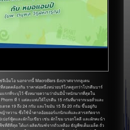
ใช่จีเอ็มโอ นอกจากนี้ MacroBars ยังปราศจากกลูเตน
ที่สอดคล้องกัน ราคาต่อหนึ่งหน่วยบริโภคสูงกว่าโปรตีนบาร์
ผสมแรกที่ระบุไว้ ซึ่งหมายความว่ามันมีน้ำหนักมากที่สุดใน
ติ Phorm ที่ 1 แต่ละแท่งให้โปรตีน 15 กรัมที่มาจากเนยถั่วและ
รต 19 ถึง 24 กรัม และไขมัน 15 ถึง 20 กรัม ขึ้นอยู่กับ
ากหญ้าหวาน ซึ่งใช้น้ำตาลอ้อยออร์แกนิกแท้และสารสกัดจาก
ซุปเปอร์ฟู้ดและผักใบเขียว เช่น ผักโขม บรอกโคลี และผักคะน้า
่ดีที่สุด ได้แก่ ผลิตภัณฑ์จากถั่วเหลือง ธัญพืชเต็มเมล็ด ถั่ว