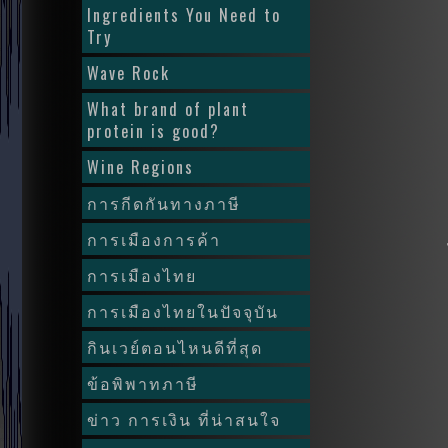
Ingredients You Need to
Try
Wave Rock
What brand of plant
protein is good?
Wine Regions
การกีดกันทางภาษี
การเมืองการค้า
การเมืองไทย
การเมืองไทยในปัจจุบัน
กินเวย์ตอนไหนดีที่สุด
ข้อพิพาทภาษี
ข่าว การเงิน ที่น่าสนใจ