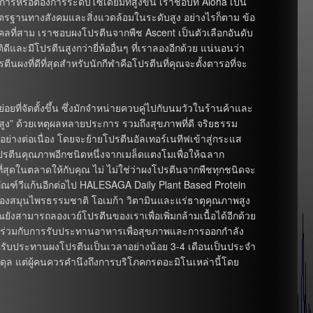
ารหรือต้องการระดับโซเดียมที่สูงขึ้น เราชอบที่ Aloha เป็น
าตรฐานทางสังคมและสิ่งแวดล้อมในระดับสูง อย่างไรก็ตาม ข้อ
คลที่สาม เราชอบผงโปรตีนจากพืช Ascent เป็นตัวเลือกอันดับ
ีและมีโปรตีนสูงกว่ายี่ห้ออื่นๆ ที่เราลองอีกด้วย แน่นอนว่า
นผงที่ดีที่สุดสำหรับนักกีฬาคือโปรตีนที่คุณจะตั้งตารอที่จะ
ย่อยที่จัดตั้งขึ้น ซึ่งมักจำหน่ายควบคู่ไปกับนมวัวในร้านค้าและ
ีนสูง” ด้วยเหตุผลหลายประการ รวมถึงสุขภาพที่ดี จริยธรรม
อย่างต่อเนื่อง โดยจะย้ายโปรตีนอัลเทอร์เนทีฟเข้าสู่กระแส
ปรตีนคุณภาพอีกชนิดหนึ่งจากเมล็ดแตงโมเพื่อให้ฉลาก
สุดในตลาดให้กับคุณ ไม่ ไม่ใช่ว่าผงโปรตีนจากพืชทุกชนิดจะ
ิตภัณฑ์วีแก้นอีกต่อไป HALESAGA Daily Plant Based Protein
องสมุนไพรธรรมชาติ โอเมก้า วิตามินและแร่ธาตุคุณภาพสูง
ังสามารถลองเวย์โปรตีนของเราเพื่อเพิ่มกล้ามเนื้อได้อีกด้วย
ุได้ร่วมกับการรับประทานอาหารเพื่อสุขภาพและการออกกำลัง
คุณรับประทานผงโปรตีนเป็นเวลาอย่างน้อย 3-4 เดือนเป็นประจำ
งสมดุล แต่ผู้คนควรคำนึงถึงการบริโภคกรดอะมิโนเหล่านี้โดย