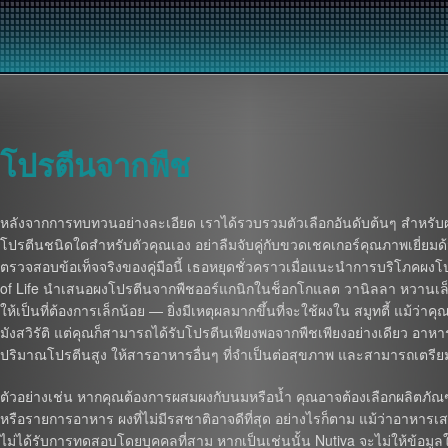
โปรตีนจากพืช
หลังจากการทบทวนอย่างละเอียด เราได้รวบรวมตัวเลือกอันดับต้นๆ สำหรับผง
โปรตีนชนิดใดสำหรับตัวคุณเอง อย่าลืมจับคู่กับขวดเชคเกอร์คุณภาพเยี่ยมด
ตรวจสอบข้อเท็จจริงของคู่มือนี้ เธอหยุดชั่วคราวเมื่อแนะนำการบริโภคผงโ
of Life นำเสนอผงโปรตีนจากพืชออร์แกนิกในช็อกโกแลต วานิลลา หวานเล็กน
ให้เป็นที่ต้องการเล็กน้อย — ยิ่งมีเหตุผลมากขึ้นที่จะใช้ผงใน สมูทตี้ แม้ว่
มังสวิรัติ แต่คุณก็สามารถได้รับโปรตีนเพียงพอจากพืชเพียงอย่างเดียว อาหาร เ
ปริมาณโปรตีนสูง ให้สารอาหารอื่นๆ ที่จำเป็นต่อสุขภาพ และสามารถเตรียม
ตัวอย่างเช่น หากคุณต้องการผสมผงกับนมหรือน้ำ คุณอาจต้องเลือกผลิตภัณฑ
หรือรายการอาหาร ผงที่ไม่มีรสชาติอาจดีที่สุด อย่างไรก็ตาม แม้ว่าอาหารเสร
ไม่ได้รับการทดสอบโดยบุคคลที่สาม หากเป็นเช่นนั้น Nutiva จะไม่ให้ข้อม