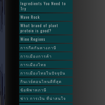
Ingredients You Need to
Try
Wave Rock
What brand of plant
protein is good?
Wine Regions
การกีดกันทางภาษี
การเมืองการค้า
การเมืองไทย
การเมืองไทยในปัจจุบัน
กินเวย์ตอนไหนดีที่สุด
ข้อพิพาทภาษี
ข่าว การเงิน ที่น่าสนใจ