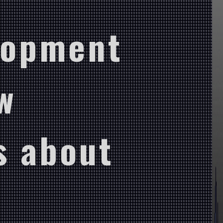
lopment
w
s about