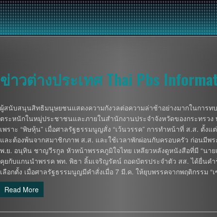
ข่าวต่างประเทศ Thai Pbs Informat
ผู้สนับสนุนสิทธิมนุษยชนแสดงความกังวลต่อความล่าช้าอย่างมากในการทบทว
ตระหนักในหมู่ประชาชนและภายในสำนักงานประจำจังหวัดของกระทรวง พ
เพราะ “พิษหุ้น” เมื่อศาลรัฐธรรมนูญสั่ง “เว้นวรรค” การทำหน้าที่ ส.ส. ตั้งแต่ยั
และต้องพ้นจากสมาชิกภาพ ส.ส. และใช้เวลาพักผ่อนกับครอบครัว ก่อนมีพระ
พ.ย. อนุทิน ชาญวีรกูล หัวหน้าพรรคภูมิใจไทย เหลียวหลังดูหนังสือที่มี “นายเก
คุยกับแกนนำพรรค พท. พิธา ลิ้มเจริญรัตน์ ถอดบัตรประจำตัว สส. ได้ยื่นคำร
เลือกตั้ง เมื่อศาลรัฐธรรมนูญมีคำสั่งเมื่อ 7 มี.ค. ให้ยุบพรรคจากพฤติกร
Read More