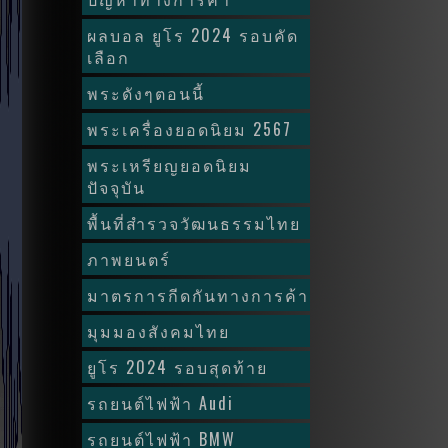
ผลบอล ยูโร 2024 รอบคัด
เลือก
พระดังๆตอนนี้
พระเครื่องยอดนิยม 2567
พระเหรียญยอดนิยม
ปัจจุบัน
พื้นที่สำรวจวัฒนธรรมไทย
ภาพยนตร์
มาตรการกีดกันทางการค้า
มุมมองสังคมไทย
ยูโร 2024 รอบสุดท้าย
รถยนต์ไฟฟ้า Audi
รถยนต์ไฟฟ้า BMW