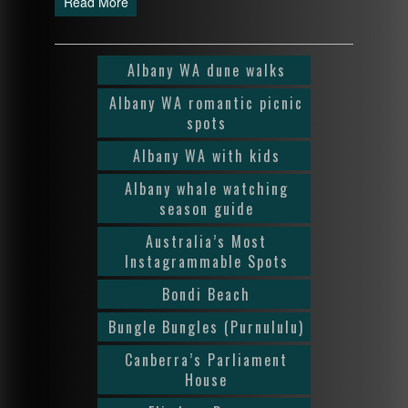
Read More
Albany WA dune walks
Albany WA romantic picnic
spots
Albany WA with kids
Albany whale watching
season guide
Australia’s Most
Instagrammable Spots
Bondi Beach
Bungle Bungles (Purnululu)
Canberra’s Parliament
House