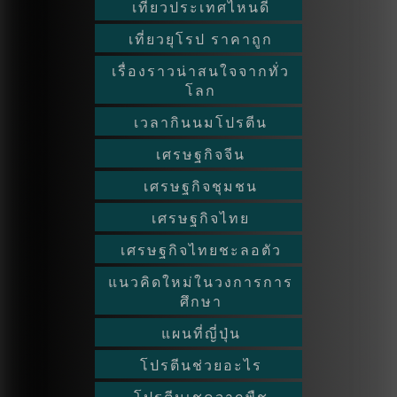
เที่ยวประเทศไหนดี
เที่ยวยุโรป ราคาถูก
เรื่องราวน่าสนใจจากทั่ว
โลก
เวลากินนมโปรตีน
เศรษฐกิจจีน
เศรษฐกิจชุมชน
เศรษฐกิจไทย
เศรษฐกิจไทยชะลอตัว
แนวคิดใหม่ในวงการการ
ศึกษา
แผนที่ญี่ปุ่น
โปรตีนช่วยอะไร
โปรตีนเชคจากพืช