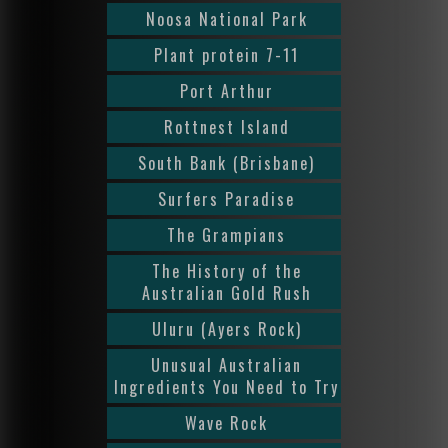
Noosa National Park
Plant protein 7-11
Port Arthur
Rottnest Island
South Bank (Brisbane)
Surfers Paradise
The Grampians
The History of the
Australian Gold Rush
Uluru (Ayers Rock)
Unusual Australian
Ingredients You Need to Try
Wave Rock