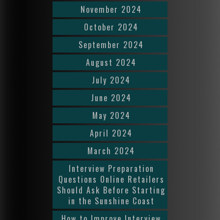
November 2024
October 2024
September 2024
August 2024
July 2024
June 2024
May 2024
April 2024
March 2024
Interview Preparation
Questions Online Retailers
Should Ask Before Starting
in the Sunshine Coast
How to Improve Interview