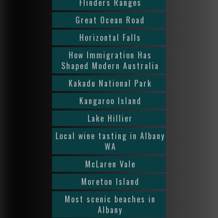
Flinders Ranges
Great Ocean Road
Horizontal Falls
How Immigration Has
Shaped Modern Australia
Kakadu National Park
Kangaroo Island
Lake Hillier
Local wine tasting in Albany
WA
McLaren Vale
Moreton Island
Most scenic beaches in
Albany