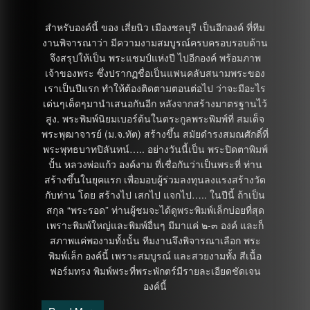
สำหรับองค์นี้ ของ เสี่ยนิว เมืองชลบุรี เป็นอีกองค์ ที่ทีม
งานพิจารณาว่า มีความงามสมบูรณ์ครบครอบรอบด้าน
จึงสรุปให้เป็น พระแชมป์แห่งปี ไปอีกองค์ พร้อมภาพ
เจ้าของพระ ซึ่งปรากฏชื่อเป็นแฟนคลับสนามพระของ
เราเป็นปีแรก ทำให้ต้องติดตามตอนต่อไป ว่าจะมีอะไร
เด่นๆเด็ดๆมานำเสนอกันอีก หลังจากสร้างมาตรฐานไว้
สูง. พระพิมพ์นิยมเบอร์ต้นในตระกูลพระพิมพ์ที่ สมเด็จ
พระพุฒาจารย์ (ม.จ.ทัต) สร้างขึ้น สมัยดำรงสมณศักดิ์ที่
พระพุทธบาทปิลันทน์….. อย่างวันนี้เป็น พระปิดตาพิมพ์
ปั้น หลวงพ่อแก้ว องค์งาม ที่เชื่อกันว่าเป็นพระที่ ท่าน
สร้างขึ้นในยุคแรก เพื่อมอบผู้ร่วมลงทุนลงแรงสร้างวัด
กับท่าน โดย สร้างไป เสกไป แจกไป….. ในปีนี้ ถ้าเป็น
สกุล “พระรอด” ท่านผู้ชมจะได้ดูพระพิมพ์เล็กบ่อยที่สุด
เพราะพิมพ์ใหญ่และพิมพ์อื่นๆ มีมาแค่ ๒-๓ องค์ และก็
สภาพแค่พองามทั้งนั้น ทีมงานจึงพิจารณาเลือก พระ
พิมพ์เล็ก องค์นี้ เพราะสมบูรณ์ และสวยงามทั้ง สีเนื้อ
ฟอร์มทรง พิมพ์พระที่พระพักตร์มีรายละเอียดชัดเจน
องค์นี้