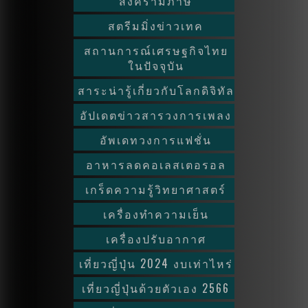
สงครามภาษี
สตรีมมิ่งข่าวเทค
สถานการณ์เศรษฐกิจไทย
ในปัจจุบัน
สาระน่ารู้เกี่ยวกับโลกดิจิทัล
อัปเดตข่าวสารวงการเพลง
อัพเดทวงการแฟชั่น
อาหารลดคอเลสเตอรอล
เกร็ดความรู้วิทยาศาสตร์
เครื่องทำความเย็น
เครื่องปรับอากาศ
เที่ยวญี่ปุ่น 2024 งบเท่าไหร่
เที่ยวญี่ปุ่นด้วยตัวเอง 2566