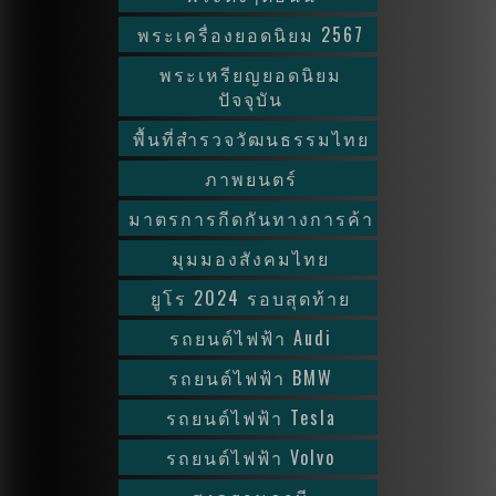
พระเครื่องยอดนิยม 2567
พระเหรียญยอดนิยม
ปัจจุบัน
พื้นที่สำรวจวัฒนธรรมไทย
ภาพยนตร์
มาตรการกีดกันทางการค้า
มุมมองสังคมไทย
ยูโร 2024 รอบสุดท้าย
รถยนต์ไฟฟ้า Audi
รถยนต์ไฟฟ้า BMW
รถยนต์ไฟฟ้า Tesla
รถยนต์ไฟฟ้า Volvo