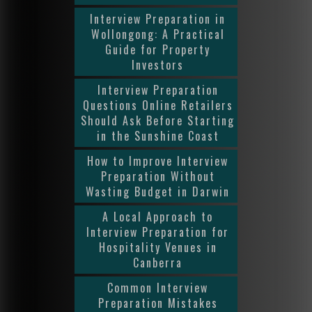
Interview Preparation in
Wollongong: A Practical
Guide for Property
Investors
Interview Preparation
Questions Online Retailers
Should Ask Before Starting
in the Sunshine Coast
How to Improve Interview
Preparation Without
Wasting Budget in Darwin
A Local Approach to
Interview Preparation for
Hospitality Venues in
Canberra
Common Interview
Preparation Mistakes