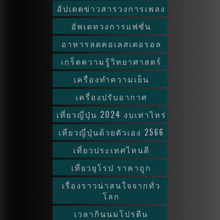
อัปเดตข่าวสารวงการเพลง
อัพเดทวงการแฟชั่น
อาหารลดคอเลสเตอรอล
เกร็ดความรู้วิทยาศาสตร์
เครื่องทำความเย็น
เครื่องปรับอากาศ
เที่ยวญี่ปุ่น 2024 งบเท่าไหร่
เที่ยวญี่ปุ่นด้วยตัวเอง 2566
เที่ยวประเทศไหนดี
เที่ยวยุโรป ราคาถูก
เรื่องราวน่าสนใจจากทั่ว
โลก
เวลากินนมโปรตีน