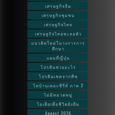
เศรษฐกิจจีน
เศรษฐกิจชุมชน
เศรษฐกิจไทย
เศรษฐกิจไทยชะลอตัว
แนวคิดใหม่ในวงการการ
ศึกษา
แผนที่ญี่ปุ่น
โปรตีนช่วยอะไร
โปรตีนเชคจากพืช
ไทบ้านเดอะซีรีส์ ภาค 2
ไม่มีหมวดหมู่
ไอเดียเพื่อชีวิตยั่งยืน
August 2026