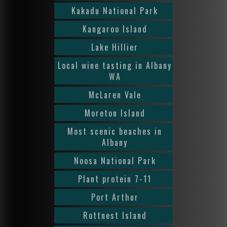
Kakadu National Park
Kangaroo Island
Lake Hillier
Local wine tasting in Albany
WA
McLaren Vale
Moreton Island
Most scenic beaches in
Albany
Noosa National Park
Plant protein 7-11
Port Arthur
Rottnest Island