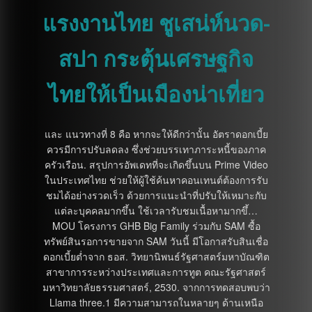
แรงงานไทย ชูเสน่ห์นวด-
สปา กระตุ้นเศรษฐกิจ
ไทยให้เป็นเมืองน่าเที่ยว
และ แนวทางที่ 8 คือ หากจะให้ดีกว่านั้น อัตราดอกเบี้ย
ควรมีการปรับลดลง ซึ่งช่วยบรรเทาภาระหนี้ของภาค
ครัวเรือน. สรุปการอัพเดทที่จะเกิดขึ้นบน Prime Video
ในประเทศไทย ช่วยให้ผู้ใช้ค้นหาคอนเทนต์ต้องการรับ
ชมได้อย่างรวดเร็ว ด้วยการแนะนำที่ปรับให้เหมาะกับ
แต่ละบุคคลมากขึ้น ใช้เวลารับชมเนื้อหามากขึ้…
MOU โครงการ GHB Big Family ร่วมกับ SAM ซื้อ
ทรัพย์สินรอการขายจาก SAM วันนี้ มีโอกาสรับสินเชื่อ
ดอกเบี้ยต่ำจาก ธอส. วิทยานิพนธ์รัฐศาสตร์มหาบัณฑิต
สาขาการระหว่างประเทศและการทูต คณะรัฐศาสตร์
มหาวิทยาลัยธรรมศาสตร์, 2530. จากการทดสอบพบว่า
Llama three.1 มีความสามารถในหลายๆ ด้านเหนือ