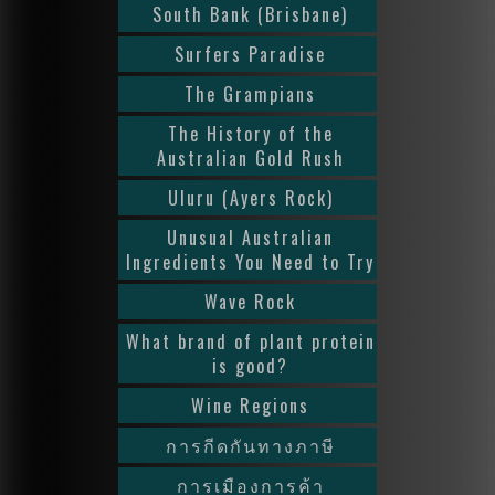
South Bank (Brisbane)
Surfers Paradise
The Grampians
The History of the
Australian Gold Rush
Uluru (Ayers Rock)
Unusual Australian
Ingredients You Need to Try
Wave Rock
What brand of plant protein
is good?
Wine Regions
การกีดกันทางภาษี
การเมืองการค้า