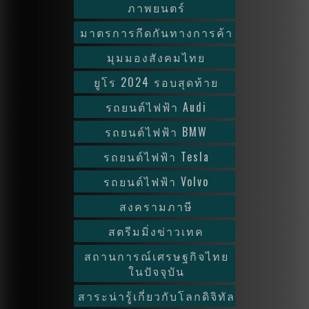
ภาพยนตร์
มาตรการกีดกันทางการค้า
มุมมองสังคมไทย
ยูโร 2024 รอบสุดท้าย
รถยนต์ไฟฟ้า Audi
รถยนต์ไฟฟ้า BMW
รถยนต์ไฟฟ้า Tesla
รถยนต์ไฟฟ้า Volvo
สงครามภาษี
สตรีมมิ่งข่าวเทค
สถานการณ์เศรษฐกิจไทย
ในปัจจุบัน
สาระน่ารู้เกี่ยวกับโลกดิจิทัล