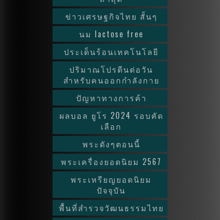
ข่าวเศรษฐกิจไทย สั้นๆ
นม lactose free
ประเด็นร้อนเทคโนโลยี
ปริมาณโปรตีนต่อวัน
สำหรับคนออกกำลังกาย
ปัญหาทางการค้า
ผลบอล ยูโร 2024 รอบคัด
เลือก
พระดังๆตอนนี้
พระเครื่องยอดนิยม 2567
พระเหรียญยอดนิยม
ปัจจุบัน
พื้นที่สำรวจวัฒนธรรมไทย