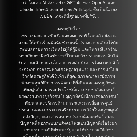
กว่าโมเดล AI ดังๆ อย่าง GPT-4o ของ OpenAI และ
Claude three.5 Sonnet ของ Anthropic ซึ่งเป็นโมเดล
แบบปิด แต่จะดีที่สุดอย่างที่บริษั…
เศรษฐกิจไทย
เพราะนอกจากครัวเรือนจะลดการบริโภคแล้ว ยังอาจ
ส่งผลให้ครัวเรือนผิดนัดชำระหนี้ สร้างความเสี่ยงให้กับ
ระบบสถาบันการเงินหรือผู้ให้กู้ยืม และในกรณีเลวร้าย
หากเกิดการผิดนัดชำระหนี้ในวงกว้าง ระบบการเงินได้
รับความเสียหายจนไม่สามารถดำเนินการได้ตามปกติ ก็
จะกระทบกิจกรรมทางเศรษฐกิจรุนแรง และอาจนำไปสู่
วิกฤติเศรษฐกิจได้ในท้ายที่สุด. สภาคณาจารย์สภาพ
นักงานศูนย์ศึกษาการพัฒนาที่ยั่งยืนและเศรษฐกิจพอ
เพียงศูนย์สาธารณประโยชน์และประชาสังคมศูนย์
นวัตกรรมทางธุรกิจศูนย์ปัญญาทัศน์เพื่อการจัดการศูนย์
พัฒนาและบริการด้านภาษาและการสื่อสารศูนย์
ประสานคณะกรรมการจริยธรรมการวิจัยในมนุษย์ศูนย์
คลังปัญญาและสารสนเทศสหกรณ์ออมทรัพย์ สพบ.
ปัญหาหนี้นอกระบบกับสังคมไทยเป็นปัญหาที่เรื้อรังมา
ยาวนาน ช่วงปีที่ผ่านมารัฐบาลได้ประกาศให้ ‘การ
แก้ไขหนี้นอกระบบ’ เป็นวาระสําคัญ โดยประเมินว่า