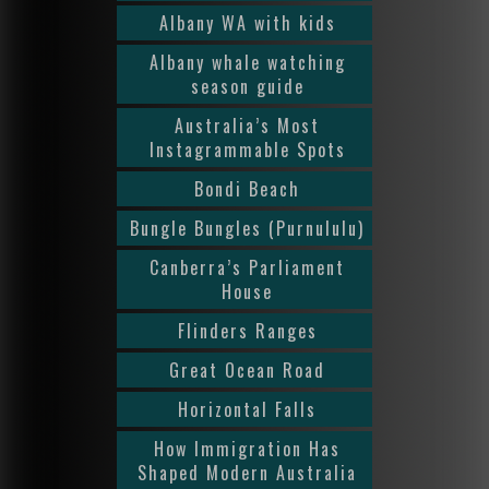
Albany WA with kids
Albany whale watching
season guide
Australia’s Most
Instagrammable Spots
Bondi Beach
Bungle Bungles (Purnululu)
Canberra’s Parliament
House
Flinders Ranges
Great Ocean Road
Horizontal Falls
How Immigration Has
Shaped Modern Australia