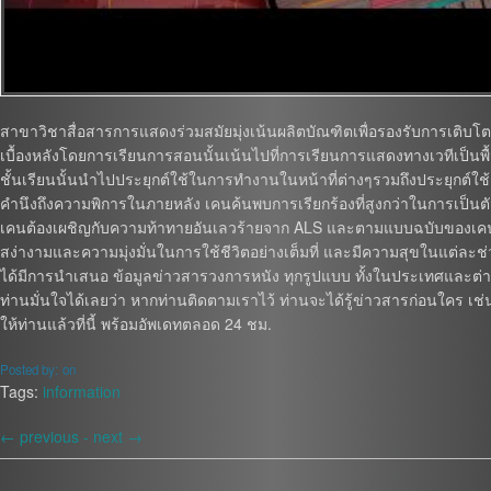
สาขาวิชาสื่อสารการแสดงร่วมสมัยมุ่งเน้นผลิตบัณฑิตเพื่อรองรับการเติบ
เบื้องหลังโดยการเรียนการสอนนั้นเน้นไปที่การเรียนการแสดงทางเวทีเป็นพื
ชั้นเรียนนั้นนำไปประยุกต์ใช้ในการทำงานในหน้าที่ต่างๆรวมถึงประยุกต์ใช้ก
คำนึงถึงความพิการในภายหลัง เคนค้นพบการเรียกร้องที่สูงกว่าในการเป็นตัวของ
เคนต้องเผชิญกับความท้าทายอันเลวร้ายจาก ALS และตามแบบฉบับของเคนอ
สง่างามและความมุ่งมั่นในการใช้ชีวิตอย่างเต็มที่ และมีความสุขในแต่ละช
ได้มีการนำเสนอ ข้อมูลข่าวสารวงการหนัง ทุกรูปแบบ ทั้งในประเทศและต่างป
ท่านมั่นใจได้เลยว่า หากท่านติดตามเราไว้ ท่านจะได้รู้ข่าวสารก่อนใคร เช
ให้ท่านแล้วที่นี้ พร้อมอัพเดทตลอด 24 ชม.
Posted by:
on
Tags:
information
←
previous -
next
→