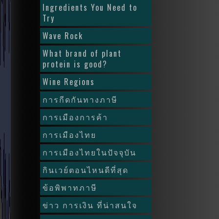
Ingredients You Need to
Try
Wave Rock
What brand of plant
protein is good?
Wine Regions
การกีดกันทางภาษี
การเมืองการค้า
การเมืองไทย
การเมืองไทยในปัจจุบัน
กินเวย์ตอนไหนดีที่สุด
ข้อพิพาทภาษี
ข่าว การเงิน ที่น่าสนใจ