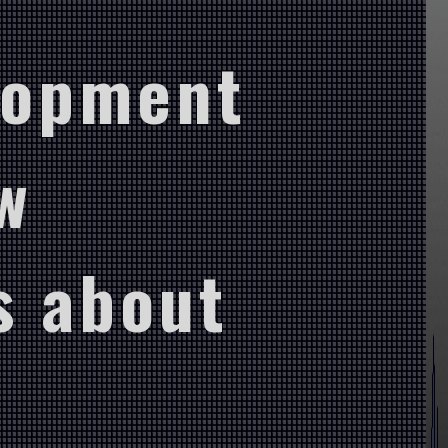
lopment
w
s about