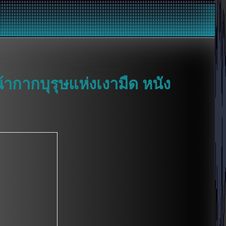
้ากากบุรุษแห่งเงามืด หนัง