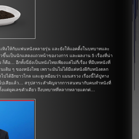
ันเทิงให้กับแฟนหนังหลายรุ่น และยังให้แอคติ้งในบทบาทและ
าวขึ้นเป็นนักแสดงแถวหน้าของวงการ และผลงาน 5 เรื่องที่น่า
อ… อีกทั้งนี่ยังเป็นหนังไทยเพียงแค่ไม่กี่เรื่อง ที่มีบทหนังที่
นเดิม ๆ ของหนังไทย เพราะมันไม่ได้มีแค่หนังผีกับหนังตลก
าไปได้อีกยาวไกล และดูเหมือนว่า แมนสรวง เรื่องนี้ได้ปูทาง
ร์ไปเสียแล้ว… สรุปสาระสำคัญจากการสนทนากับคนทำหนังที่
ั้งแต่ยุคเลขตัวเดียว ถึงบทบาทที่หลากหลายแตกต่…