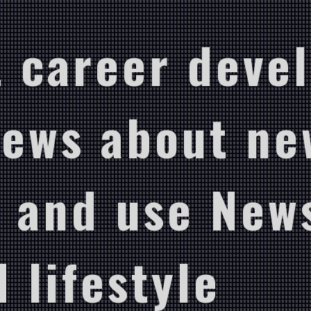
 career deve
News about ne
 and use New
 lifestyle