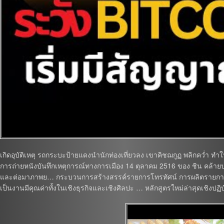
เกิดอุบัติเหตุ รถกระบะป้ายแดงนำนักท่องเที่ยวลง เขาคิชฌกูฏ พลิกคว่ำ ทำให้มี
การถ่ายหนังบันทึกเหตุการณ์ทางการเมือง 14 ตุลาคม 2516 ของ ชิน คล้ายปาน แ
และต่อมาภาพย… กระบวนการสร้างสรรค์รายการโทรทัศน์ การผลิตรายการที
เป็นงานมีคุณค่าทั้งในเชิงธุรกิจและเชิงศิลปะ … หลักสูตรใหม่ล่าสุดเชิงปฏิ