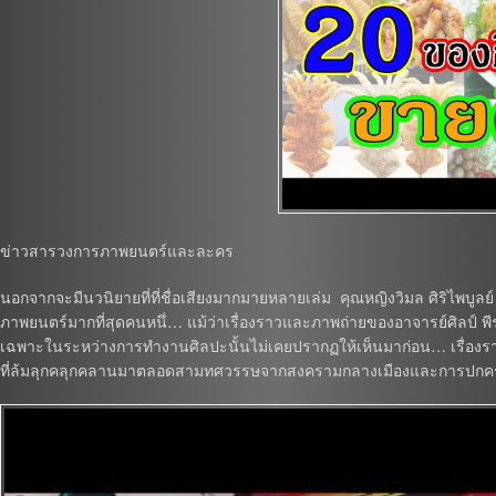
ข่าวสารวงการภาพยนตร์และละคร
นอกจากจะมีนวนิยายที่ที่ชื่อเสียงมากมายหลายเล่ม คุณหญิงวิมล ศิริไพบูลย์ 
ภาพยนตร์มากที่สุดคนหนึ่… แม้ว่าเรื่องราวและภาพถ่ายของอาจารย์ศิลป์ พ
เฉพาะในระหว่างการทำงานศิลปะนั้นไม่เคยปรากฏให้เห็นมาก่อน… เรื่อ
ที่ล้มลุกคลุกคลานมาตลอดสามทศวรรษจากสงครามกลางเมืองและการปกคร