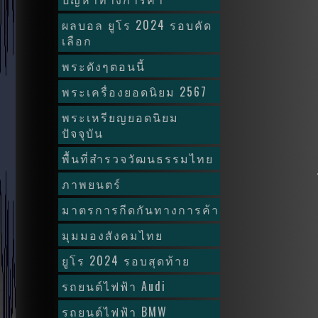
ผลบอล ยูโร 2024 รอบคัด
เลือก
พระดังๆตอนนี้
พระเครื่องยอดนิยม 2567
พระเหรียญยอดนิยม
ปัจจุบัน
พื้นที่สำรวจวัฒนธรรมไทย
ภาพยนตร์
มาตรการกีดกันทางการค้า
มุมมองสังคมไทย
ยูโร 2024 รอบสุดท้าย
รถยนต์ไฟฟ้า Audi
รถยนต์ไฟฟ้า BMW